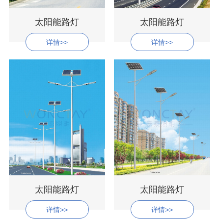
太阳能路灯
太阳能路灯
详情>>
详情>>
太阳能路灯
太阳能路灯
详情>>
详情>>