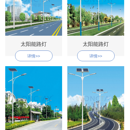
太阳能路灯
太阳能路灯
详情>>
详情>>