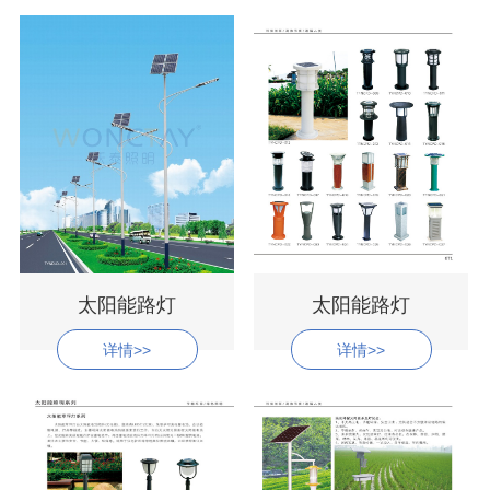
太阳能路灯
太阳能路灯
详情>>
详情>>