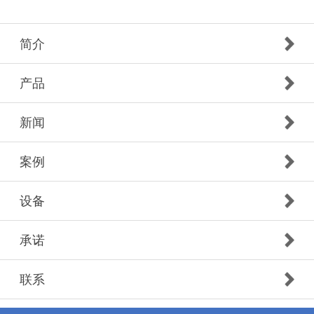
简介
产品
新闻
案例
设备
承诺
联系